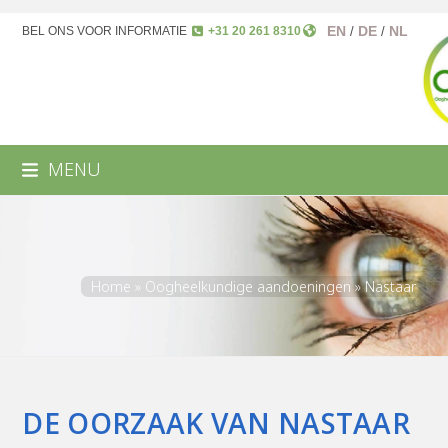
EN
DE
NL
BEL ONS VOOR INFORMATIE
+31 20 261 8310
/
/
MENU
Home
»
Oogheelkundige aandoeningen
»
Nastaar
DE OORZAAK VAN NASTAAR