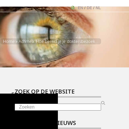
EN
DE
NL
/
/
Home
»
Achmea: Hoe bereid je je doktersbezoek…
ZOEK OP DE WEBSITE
E
R
Search
V
A
HET LAATSTE NIEUWS
R