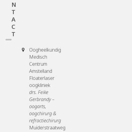
N
T
A
C
T
Oogheelkundig
Medisch
Centrum
Amstelland
Floaterlaser
oogkliniek
drs. Feike
Gerbrandy –
oogarts,
oogchirurg &
refractiechirurg
Muiderstraatweg