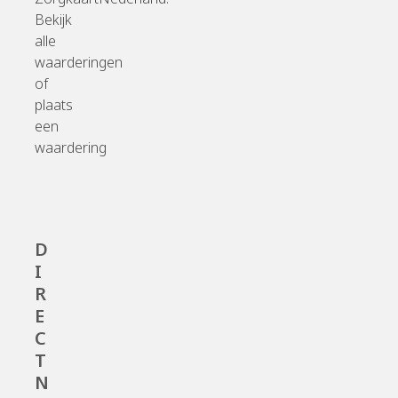
Bekijk
alle
waarderingen
of
plaats
een
waardering
D
I
R
E
C
T
N