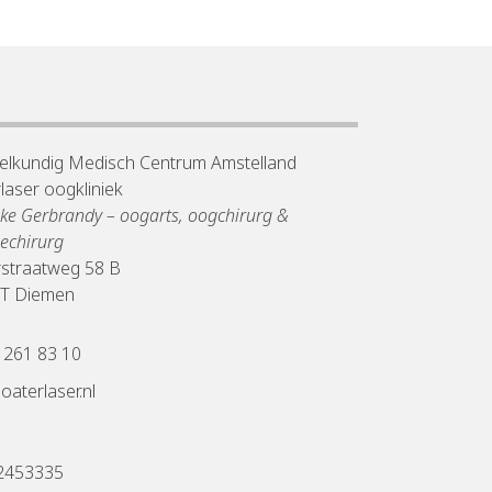
lkundig Medisch Centrum Amstelland
laser oogkliniek
ike Gerbrandy – oogarts, oogchirurg &
iechirurg
straatweg 58 B
PT Diemen
 261 83 10
oaterlaser.nl
2453335