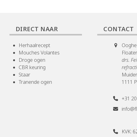
DIRECT NAAR
CONTACT
Herhaalrecept
Ooghee
Mouches Volantes
Floater
Droge ogen
drs. Fe
CBR keuring
refract
Staar
Muider
Tranende ogen
1111 
+31 20
info@fl
KVK: 6