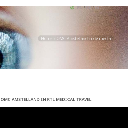
EN
DE
NL
/
/
Home
»
OMC Amstelland in de media
OMC AMSTELLAND IN RTL MEDICAL TRAVEL